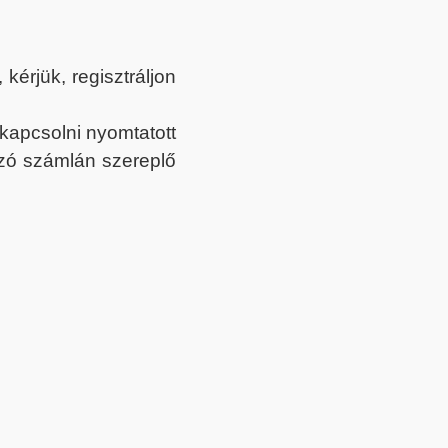
érjük, regisztráljon
ekapcsolni nyomtatott
tozó számlán szereplő