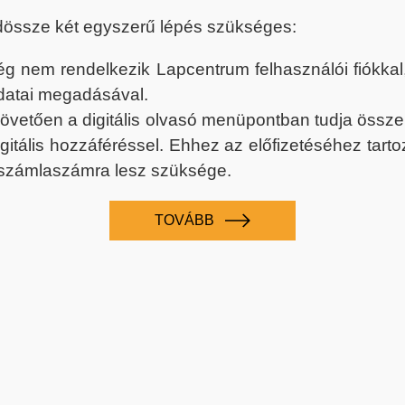
dössze két egyszerű lépés szükséges:
nem rendelkezik Lapcentrum felhasználói fiókkal, k
datai megadásával.
 követően a digitális olvasó menüpontban tudja össz
digitális hozzáféréssel. Ehhez az előfizetéséhez tar
 számlaszámra lesz szüksége.
TOVÁBB