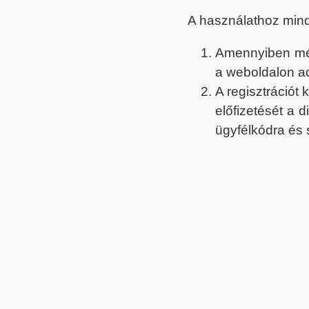
A használathoz min
Amennyiben még 
a weboldalon a
A regisztrációt
előfizetését a 
ügyfélkódra és