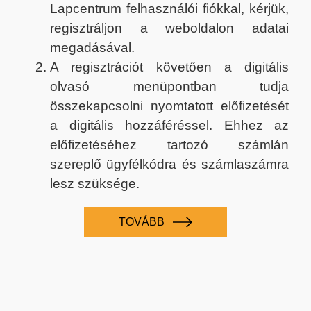
Lapcentrum felhasználói fiókkal, kérjük,
regisztráljon a weboldalon adatai
megadásával.
A regisztrációt követően a digitális
olvasó menüpontban tudja
összekapcsolni nyomtatott előfizetését
a digitális hozzáféréssel. Ehhez az
előfizetéséhez tartozó számlán
szereplő ügyfélkódra és számlaszámra
lesz szüksége.
TOVÁBB