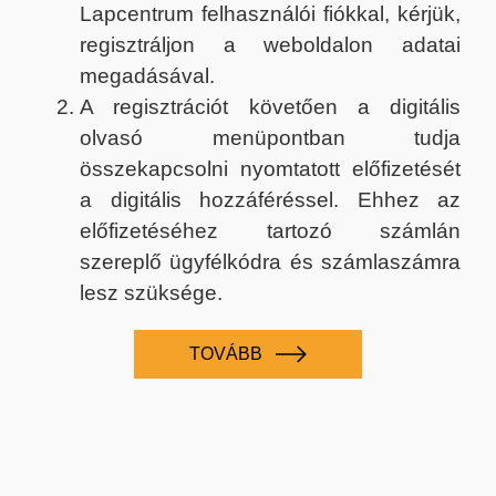
Lapcentrum felhasználói fiókkal, kérjük,
regisztráljon a weboldalon adatai
megadásával.
A regisztrációt követően a digitális
olvasó menüpontban tudja
összekapcsolni nyomtatott előfizetését
a digitális hozzáféréssel. Ehhez az
előfizetéséhez tartozó számlán
szereplő ügyfélkódra és számlaszámra
lesz szüksége.
TOVÁBB