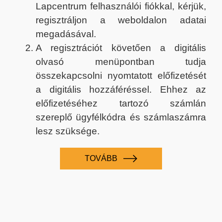
Lapcentrum felhasználói fiókkal, kérjük,
regisztráljon a weboldalon adatai
megadásával.
A regisztrációt követően a digitális
olvasó menüpontban tudja
összekapcsolni nyomtatott előfizetését
a digitális hozzáféréssel. Ehhez az
előfizetéséhez tartozó számlán
szereplő ügyfélkódra és számlaszámra
lesz szüksége.
TOVÁBB