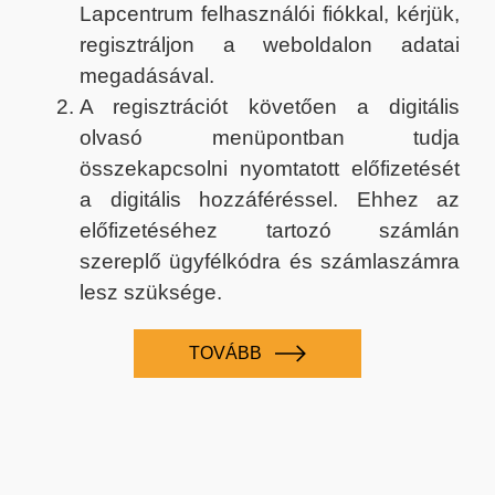
Lapcentrum felhasználói fiókkal, kérjük,
regisztráljon a weboldalon adatai
megadásával.
A regisztrációt követően a digitális
olvasó menüpontban tudja
összekapcsolni nyomtatott előfizetését
a digitális hozzáféréssel. Ehhez az
előfizetéséhez tartozó számlán
szereplő ügyfélkódra és számlaszámra
lesz szüksége.
TOVÁBB