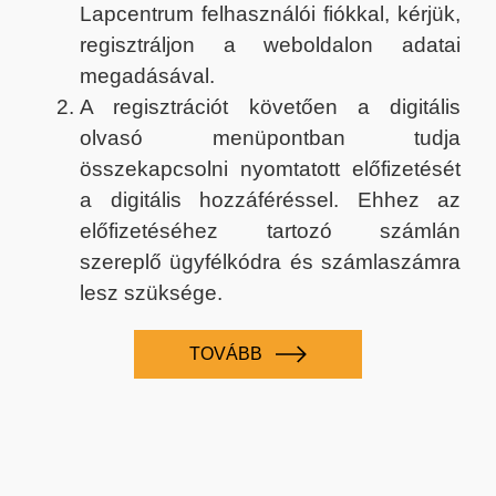
Lapcentrum felhasználói fiókkal, kérjük,
regisztráljon a weboldalon adatai
megadásával.
A regisztrációt követően a digitális
olvasó menüpontban tudja
összekapcsolni nyomtatott előfizetését
a digitális hozzáféréssel. Ehhez az
előfizetéséhez tartozó számlán
szereplő ügyfélkódra és számlaszámra
lesz szüksége.
TOVÁBB