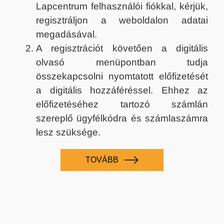
Lapcentrum felhasználói fiókkal, kérjük,
regisztráljon a weboldalon adatai
megadásával.
A regisztrációt követően a digitális
olvasó menüpontban tudja
összekapcsolni nyomtatott előfizetését
a digitális hozzáféréssel. Ehhez az
előfizetéséhez tartozó számlán
szereplő ügyfélkódra és számlaszámra
lesz szüksége.
TOVÁBB