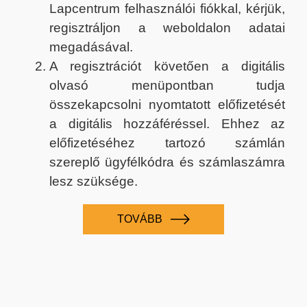
Lapcentrum felhasználói fiókkal, kérjük,
regisztráljon a weboldalon adatai
megadásával.
A regisztrációt követően a digitális
olvasó menüpontban tudja
összekapcsolni nyomtatott előfizetését
a digitális hozzáféréssel. Ehhez az
előfizetéséhez tartozó számlán
szereplő ügyfélkódra és számlaszámra
lesz szüksége.
TOVÁBB