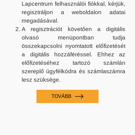
Lapcentrum felhasználói fiókkal, kérjük,
regisztráljon a weboldalon adatai
megadásával.
A regisztrációt követően a digitális
olvasó menüpontban tudja
összekapcsolni nyomtatott előfizetését
a digitális hozzáféréssel. Ehhez az
előfizetéséhez tartozó számlán
szereplő ügyfélkódra és számlaszámra
lesz szüksége.
TOVÁBB