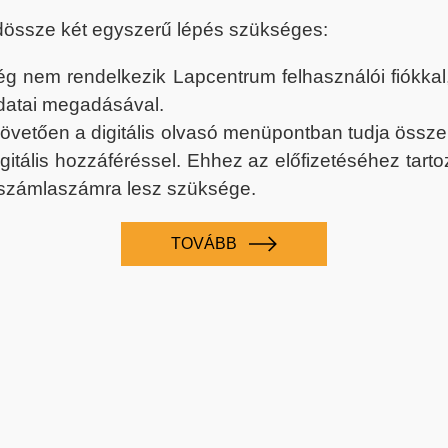
dössze két egyszerű lépés szükséges:
nem rendelkezik Lapcentrum felhasználói fiókkal, k
datai megadásával.
 követően a digitális olvasó menüpontban tudja össz
digitális hozzáféréssel. Ehhez az előfizetéséhez tar
 számlaszámra lesz szüksége.
TOVÁBB