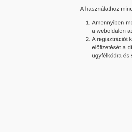
A használathoz min
Amennyiben még 
a weboldalon a
A regisztrációt
előfizetését a 
ügyfélkódra és