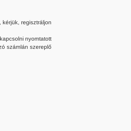
érjük, regisztráljon
ekapcsolni nyomtatott
tozó számlán szereplő