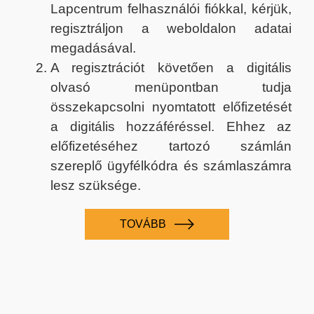
Lapcentrum felhasználói fiókkal, kérjük,
regisztráljon a weboldalon adatai
megadásával.
A regisztrációt követően a digitális
olvasó menüpontban tudja
összekapcsolni nyomtatott előfizetését
a digitális hozzáféréssel. Ehhez az
előfizetéséhez tartozó számlán
szereplő ügyfélkódra és számlaszámra
lesz szüksége.
TOVÁBB