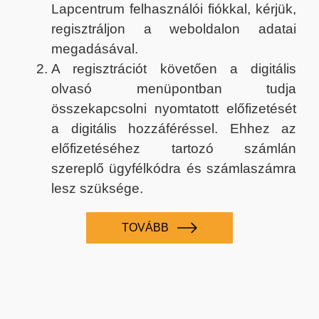
Lapcentrum felhasználói fiókkal, kérjük,
regisztráljon a weboldalon adatai
megadásával.
A regisztrációt követően a digitális
olvasó menüpontban tudja
összekapcsolni nyomtatott előfizetését
a digitális hozzáféréssel. Ehhez az
előfizetéséhez tartozó számlán
szereplő ügyfélkódra és számlaszámra
lesz szüksége.
TOVÁBB