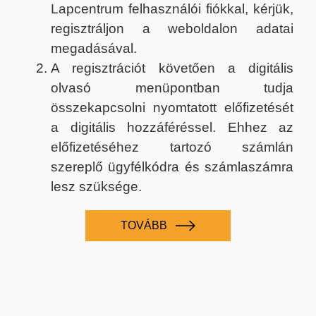
Lapcentrum felhasználói fiókkal, kérjük,
regisztráljon a weboldalon adatai
megadásával.
A regisztrációt követően a digitális
olvasó menüpontban tudja
összekapcsolni nyomtatott előfizetését
a digitális hozzáféréssel. Ehhez az
előfizetéséhez tartozó számlán
szereplő ügyfélkódra és számlaszámra
lesz szüksége.
TOVÁBB